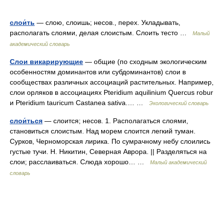
слои́ть
— слою, слоишь; несов., перех. Укладывать,
располагать слоями, делая слоистым. Слоить тесто …
Малый
академический словарь
Слои викарирующие
— общие (по сходным экологическим
особенностям доминантов или субдоминантов) слои в
сообществах различных ассоциаций растительных. Например,
слои орляков в ассоциациях Pteridium aquilinium Quercus robur
и Pteridium tauricum Castanea sativa.… …
Экологический словарь
слои́ться
— слоится; несов. 1. Располагаться слоями,
становиться слоистым. Над морем слоится легкий туман.
Сурков, Черноморская лирика. По сумрачному небу слоились
густые тучи. Н. Никитин, Северная Аврора. || Разделяться на
слои; расслаиваться. Слюда хорошо… …
Малый академический
словарь