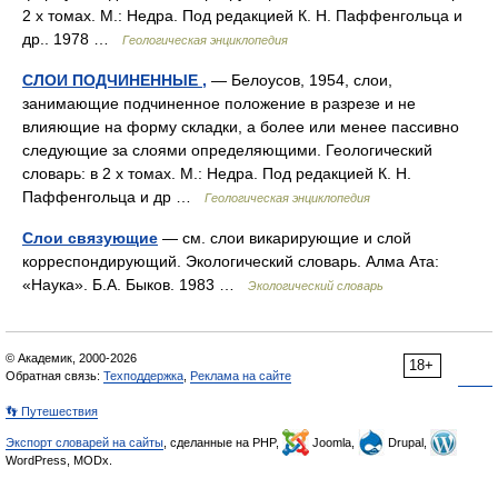
2 х томах. М.: Недра. Под редакцией К. Н. Паффенгольца и
др.. 1978 …
Геологическая энциклопедия
СЛОИ ПОДЧИНЕННЫЕ ,
— Белоусов, 1954, слои,
занимающие подчиненное положение в разрезе и не
влияющие на форму складки, а более или менее пассивно
следующие за слоями определяющими. Геологический
словарь: в 2 х томах. М.: Недра. Под редакцией К. Н.
Паффенгольца и др …
Геологическая энциклопедия
Слои связующие
— см. слои викарирующие и слой
корреспондирующий. Экологический словарь. Алма Ата:
«Наука». Б.А. Быков. 1983 …
Экологический словарь
© Академик, 2000-2026
18+
Обратная связь:
Техподдержка
,
Реклама на сайте
👣 Путешествия
Экспорт словарей на сайты
, сделанные на PHP,
Joomla,
Drupal,
WordPress, MODx.