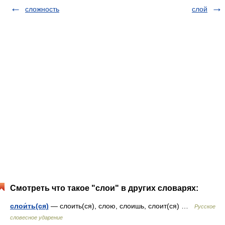
сложность
слой
Смотреть что такое "слои" в других словарях:
слои́ть(ся)
— слоить(ся), слою, слоишь, слоит(ся) …
Русское
словесное ударение